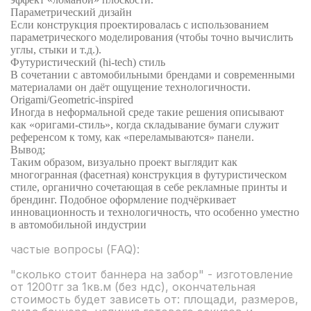
Параметрический дизайн
Если конструкция проектировалась с использованием
параметрического моделирования (чтобы точно вычислить
углы, стыки и т.д.).
Футуристический (hi-tech) стиль
В сочетании с автомобильными брендами и современными
материалами он даёт ощущение технологичности.
Origami/Geometric-inspired
Иногда в неформальной среде такие решения описывают
как «оригами-стиль», когда складывание бумаги служит
референсом к тому, как «переламываются» панели.
Вывод;
Таким образом, визуально проект выглядит как
многогранная (фасетная) конструкция в футуристическом
стиле, органично сочетающая в себе рекламные принты и
брендинг. Подобное оформление подчёркивает
инновационность и технологичность, что особенно уместно
в автомобильной индустрии
частые вопросы (FAQ):
"сколько стоит баннера на забор" - изготовление
от 1200тг за 1кв.м (без ндс), окончательная
стоимость будет зависеть от: площади, размеров,