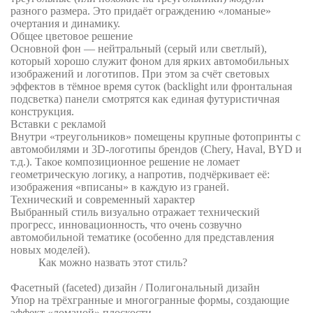
разного размера. Это придаёт ограждению «ломаные»
очертания и динамику.
Общее цветовое решение
Основной фон — нейтральный (серый или светлый),
который хорошо служит фоном для ярких автомобильных
изображений и логотипов. При этом за счёт световых
эффектов в тёмное время суток (backlight или фронтальная
подсветка) панели смотрятся как единая футуристичная
конструкция.
Вставки с рекламой
Внутри «треугольников» помещены крупные фотопринты с
автомобилями и 3D-логотипы брендов (Chery, Haval, BYD и
т.д.). Такое композиционное решение не ломает
геометрическую логику, а напротив, подчёркивает её:
изображения «вписаны» в каждую из граней.
Технический и современный характер
Выбранный стиль визуально отражает технический
прогресс, инновационность, что очень созвучно
автомобильной тематике (особенно для представления
новых моделей).
Как можно назвать этот стиль?
Фасетный (faceted) дизайн / Полигональный дизайн
Упор на трёхгранные и многогранные формы, создающие
эффект «ломаной» плоскости.