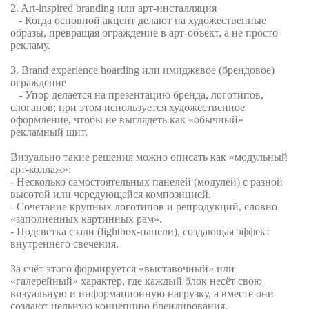
2. Art-inspired branding
или
арт
-
инсталляция
- Когда основной акцент делают на художественные
образы, превращая ограждение в арт-объект, а не просто
рекламу.
3. Brand experience hoarding или имиджевое (брендовое)
ограждение
- Упор делается на презентацию бренда, логотипов,
слоганов; при этом используется художественное
оформление, чтобы не выглядеть как «обычный»
рекламный щит.
Визуально такие решения можно описать как «модульный
арт-коллаж»:
- Несколько самостоятельных панелей (модулей) с разной
высотой или чередующейся композицией.
- Сочетание крупных логотипов и репродукций, словно
«заполненных картинных рам».
- Подсветка сзади (lightbox-панели), создающая эффект
внутреннего свечения.
За счёт этого формируется «выставочный» или
«галерейный» характер, где каждый блок несёт свою
визуальную и информационную нагрузку, а вместе они
создают цельную концепцию брендирования.