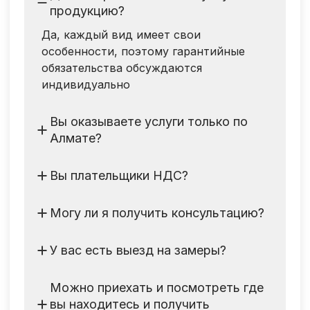
продукцию?
Да, каждый вид имеет свои
особенности, поэтому гарантийные
обязательства обсуждаются
индивидуально
Вы оказываете услуги только по
Алмате?
Нет, все зависит от вида услуги
например выставочные стенды строим
Вы плательщики НДС?
по всему РК и СА
Да, также подключен интернет банкинг
Могу ли я получить консультацию?
Да, для этого необходимо связаться с
нами либо оставить заявку и мы сами
У вас есть выезд на замеры?
свяжемся с Вами
Да, после уточнения и понимания
объема работ
Можно приехать и посмотреть где
вы находитесь и получить