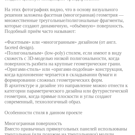
На этих фотографиях видно, что в основу визуального
решения заложена фасетная (многогранная) геометрия —
множественные треугольные/полигональные фрагменты,
которые создают динамичную, «объёмную» поверхность.
Подобный приём часто называют:
«Фасетным» или «многогранным» дизайном (от англ.
faceted design).
«Полигональным» (low-poly) стилем, если имеют в виду
схожесть с 3D-моделью низкой полигональности, когда
поверхность разбита на крупные геометрические грани.
«Оригами-стиль» или «оригами-подобная» конструкция,
когда вдохновение черпается в складывании бумаги и
формировании сложных геометрических форм.
В архитектуре и дизайне это направление можно отнести к
категории параметрического дизайна или футуристической
геометрии, когда прямые плоскости и углы создают
современный, технологичный образ.
Особенности стиля в данном проекте
Многогранная поверхность
Вместо привычных прямоугольных панелей использованы
треугольные (или похожие на треугольники) модули