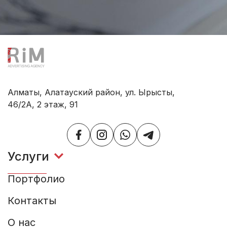
Алматы, Алатауский район, ул. Ырысты,
46/2А, 2 этаж, 91
Услуги
Портфолио
Выставочные стенды
Прокат Алюминия
Контакты
Вывески
Торговое
оборудование
Таблички и Стенды
О нас